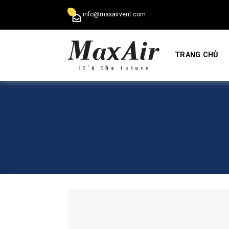
Skip
info@maxairvent.com
to
content
TRANG CHỦ