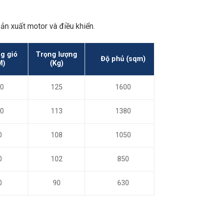
ản xuất motor và điều khiển.
g gió
Trọng lượng
Độ phủ (sqm)
M)
(Kg)
0
125
1600
0
113
1380
0
108
1050
0
102
850
0
90
630