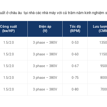
xuất ở châu âu tại nhà các nhà máy với cả trăm năm kinh nghiệm s
Công suất
Điện áp
Tốc độ
Lưu lượn
(kw/HP)
(V)
(RPM)
(CM
1.5/2.0
3 phase – 380V
0-53
1350
1.5/2.0
3 phase – 380V
0-60
1150
1.5/2.0
3 phase – 380V
0-67
950
1.5/2.0
3 phase – 380V
0-75
800
1.5/2.0
3 phase – 380V
0-80
700