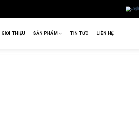
GIỚI THIỆU
SẢN PHẨM
TIN TỨC
LIÊN HỆ
Quạt HVLS MA-ID-24
HOME
/
QUẠT TRẦN CÔNG NGHIỆP
/
MARVEL SERIES