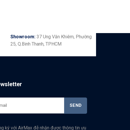
Showroom:
37 Ung Văn Khiêm, Phường
25, Q.Binh Thanh, TPHCM
wsletter
g ký với AirMax đễ nhận được thông tin ưu